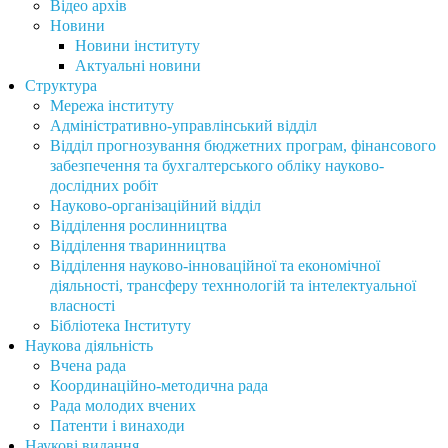
результатів у зв’язку з введенням у
Відео архів
встановленому порядку воєнного стану»
Новини
Наказ Міністерства освіти і науки України
Новини інституту
"Про затвердження форм документів про
Актуальні новини
вищу освіту (наукові ступені) та додатка до
Структура
них, зразка академічної довідки"
Мережа інституту
Наказ Міністерства освіти і науки України
Адміністративно-управлінський відділ
"Про затвердження Положення про порядок
Відділ прогнозування бюджетних програм, фінансового
відрахування, переривання навчання,
забезпечення та бухгалтерського обліку науково-
поновлення і переведення осіб, які
дослідних робіт
навчаються у закладах вищої освіти, та
Науково-організаційний відділ
надання їм академічної відпустки"
Відділення рослинництва
Постанова Кабінету Міністрів України «Про
Відділення тваринництва
внесення змін до деяких постанов Кабінету
Відділення науково-інноваційної та економічної
Міністрів України з питань підготовки та
діяльності, трансферу техннологій та інтелектуальної
атестації здобувачів наукових ступенів» від
власності
19 травня 2023 р. №502
Бібліотека Інституту
Розпорядження Кабінету Міністрів України
Наукова діяльність
"Про затвердження національного плану
Вчена рада
щодо відкритої науки"
Координаційно-методична рада
Постанова Кабінету Міністрів України "Про
Рада молодих вчених
затвердження Порядку організації
Патенти і винаходи
інклюзивного навчання у закладах вищої
Наукові видання