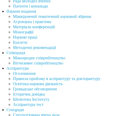
Рада молодих вчених
Патенти і винаходи
Наукові видання
Міжвідомчий тематичний науковий збірник
Агронаука і практика
Матеріали конференцій
Монографії
Наукові праці
Буклети
Методичні рекомендації
Співпраця
Міжнародне співробітництво
Вітчизняне співробітництво
Аспірантура
Оголошення
Правила прийому в аспірантуру та докторантуру
Освітньо-наукова діяльність
Громадське обговорення
Історична довідка
Бібліотека Інституту
Аспірантура тест
Спецради
Спеціалізована вчена рада