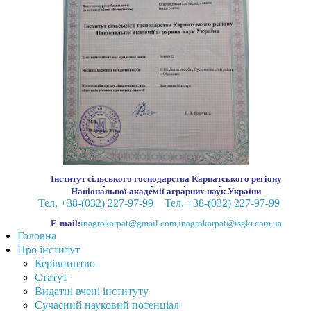
Інститут сільського господарства Карпатського регіону
Націона́льної акаде́мії агра́рних нау́к України
Тел. +38-(032) 227-97-99
Тел. +38-(032) 227-97-99
E-mail:
inagrokarpat@gmail.com
,
inagrokarpat@isgkr.com.ua
Головна
Про інститут
Керівництво
Статут
Видатні вчені інституту
Сучасний науковий потенціал