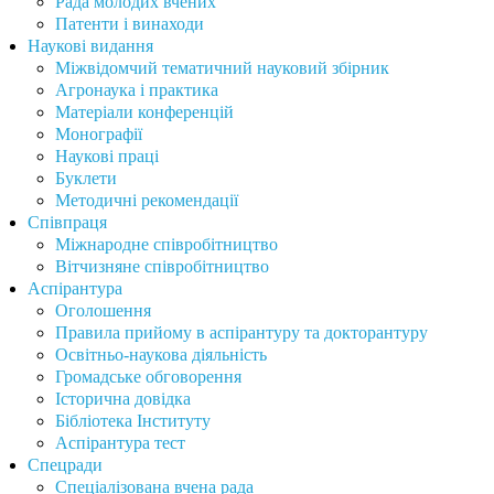
Рада молодих вчених
Патенти і винаходи
Наукові видання
Міжвідомчий тематичний науковий збірник
Агронаука і практика
Матеріали конференцій
Монографії
Наукові праці
Буклети
Методичні рекомендації
Співпраця
Міжнародне співробітництво
Вітчизняне співробітництво
Аспірантура
Оголошення
Правила прийому в аспірантуру та докторантуру
Освітньо-наукова діяльність
Громадське обговорення
Історична довідка
Бібліотека Інституту
Аспірантура тест
Спецради
Спеціалізована вчена рада