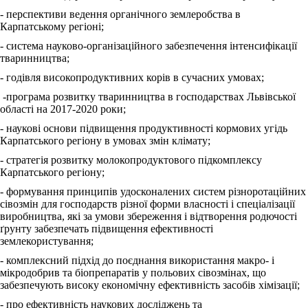
- перспективи ведення органічного землеробства в
Карпатському регіоні;
- система науково-організаційного забезпечення інтенсифікації
тваринництва;
- годівля високопродуктивних корів в сучасних умовах;
-програма розвитку тваринництва в господарствах Львівської
області на 2017-2020 роки;
- наукові основи підвищення продуктивності кормових угідь
Карпатського регіону в умовах змін клімату;
- стратегія розвитку молокопродуктового підкомплексу
Карпатського регіону;
- формування принципів удосконалених систем різноротаційних
сівозмін для господарств різної форми власності і спеціалізації
виробництва, які за умови збереження і відтворення родючості
ґрунту забезпечать підвищення ефективності
землекористування;
- комплексний підхід до поєднання використання макро- і
мікродобрив та біопрепаратів у польових сівозмінах, що
забезпечують високу економічну ефективність засобів хімізації;
- про ефективність наукових досліджень та