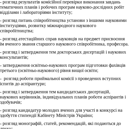
- розгляд результатів комісійної перевірки виконання завдань
тематичних планів і робочих програм науково-дослідних робіт
відділами і лабораторіями інституту;
- розгляд питань співробітництва установи з іншими науковими
інституціями, розвитку міжнародного наукового
співробітництва;
- розгляд атестаційних справ науковців на предмет присвоєння
їм вченого звання старшого наукового співробітника, професора.
- розгляд і затвердження тем докторських дисертацій і наукових
консультантів;
- затвердження освітньо-наукових програм підготовки фахівців
третього (освітньо-наукового) рівня вищої освіти;
- розгляд роботи приймальної комісії з проведених вступних
іспитів до аспірантури;
- розгляд і затвердження тем кандидатських дисертацій,
наукових керівників, індивідуальних планів роботи аспірантів і
здобувачів;
- розгляд кандидатур молодих вчених для участі в конкурсі на
здобуття стипендії Кабінету Міністрів України;
- розгляд монографій, статей, рекомендацій, які подаються до
друку;