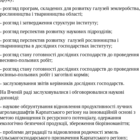
- розгляд програм, складених для розвитку галузей землеробства,
рослинництва і тваринництва області;
- розгляд і затвердження структури інституту;
- розгляд перспектив розвитку наукових підрозділів;
- розгляд перспектив розвитку галузей рослинництва і
тваринництва в дослідних господарствах інституту;
- розгляд стану готовності дослідних господарств до проведення
весняно-польових робіт;
- розгляд стану готовності дослідних господарств до проведення
осінньо-польових робіт і заготівлі кормів;
- заслуховування звітів керівників дослідних господарств.
На Вченій раді заслуховувалися і обговорювалися наукові
доповіді:
- наукове обґрунтування відновлення продуктивності лучних
агроландшафтів Карпатського регіону на інноваційній основі з
метою підвищення їх ресурсного потенціалу, одержання
екологічно безпечної продукції, збереження біорізноманіття;
- проблеми деградації та відновлення родючості земель
сільськогосподарського призначення Карпатського регіону;