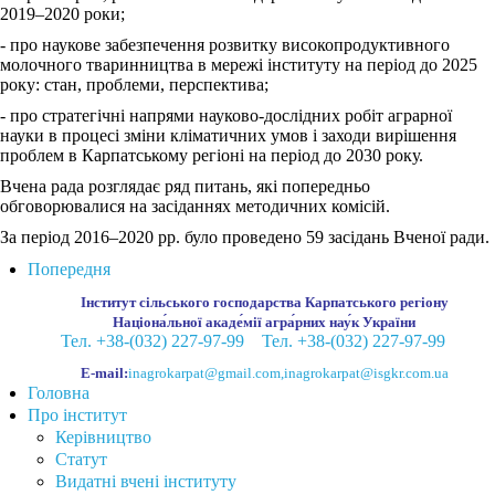
2019‒2020 роки;
- про наукове забезпечення розвитку високопродуктивного
молочного тваринництва в мережі інституту на період до 2025
року: стан, проблеми, перспектива;
- про стратегічні напрями науково-дослідних робіт аграрної
науки в процесі зміни кліматичних умов і заходи вирішення
проблем в Карпатському регіоні на період до 2030 року.
Вчена рада розглядає ряд питань, які попередньо
обговорювалися на засіданнях методичних комісій.
За період 2016–2020 рр. було проведено 59 засідань Вченої ради.
Попередня
Інститут сільського господарства Карпатського регіону
Націона́льної акаде́мії агра́рних нау́к України
Тел. +38-(032) 227-97-99
Тел. +38-(032) 227-97-99
E-mail:
inagrokarpat@gmail.com
,
inagrokarpat@isgkr.com.ua
Головна
Про інститут
Керівництво
Статут
Видатні вчені інституту