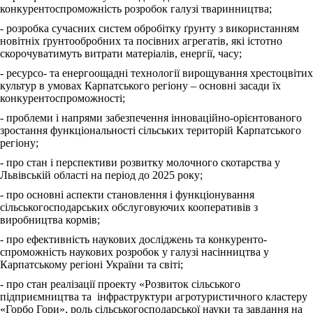
конкурентоспроможність розробок галузі тваринництва;
- розробка сучасних систем обробітку ґрунту з використанням
новітніх ґрунтообробних та посівних агрегатів, які істотно
скорочуватимуть витрати матеріалів, енергії, часу;
- ресурсо- та енергоощадні технології вирощування хрестоцвітих
культур в умовах Карпатського регіону – основні засади їх
конкурентоспроможності;
- проблеми і напрями забезпечення інноваційно-орієнтованого
зростання функціональності сільських територій Карпатського
регіону;
- про стан і перспективи розвитку молочного скотарства у
Львівській області на період до 2025 року;
- про основні аспекти становлення і функціонування
сільськогосподарських обслуговуючих кооперативів з
виробництва кормів;
- про ефективність наукових досліджень та конкуренто-
спроможність наукових розробок у галузі насінництва у
Карпатському регіоні України та світі;
- про стан реалізації проекту «Розвиток сільського
підприємництва та інфраструктури агротуристичного кластеру
«Горбо Гори», роль сільськогосподарської науки та завдання на