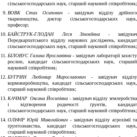
сільськогосподарських наук, старший науковий співробітник;
ВОВК Стах Осипович
- завідувач відділу дрібног
тваринництва, доктор сільськогосподарських наук,
професор;
БАЙСТРУК-ГЛОДАН Леся Зіновіївна
- завідувач
Передкарпатського відділу наукових досліджень, кандидат
сільськогосподарських наук, старший науковий співробітник;
БІЛОВУС Галина Ярославівна
- завідувач лабораторії захисту
рослин, кандидат сільськогосподарських наук, старший
науковий співробітник;
БУГРИН Любомир Мирославович
- завідувач відділу
кормовиробництва, кандидат сільськогосподарських наук,
старший науковий співробітник;
КАЧМАР Оксана Йосипівна
- завідувач відділу землеробств
і відтворення родючості ґрунтів, кандидат
сільськогосподарських наук, старший науковий співробітник;
ОЛІФІР Юрій Миколайович
- завідувач відділу агрохімії т
ґрунтознавства, кандидат сільськогосподарських наук,
старший науковий співробітник;