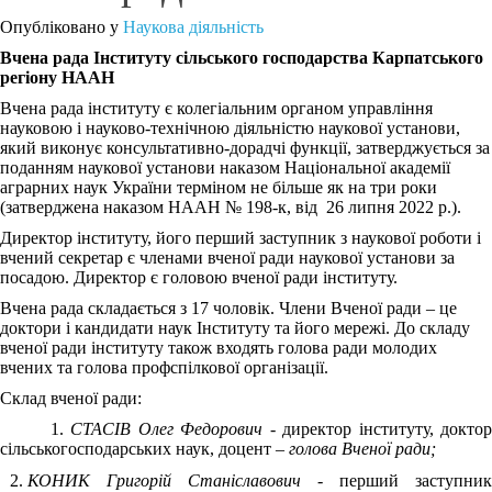
Опубліковано у
Наукова діяльність
Вчена рада Інституту сільського господарства Карпатського
регіону НААН
Вчена рада інституту є колегіальним органом управління
науковою і науково-технічною діяльністю наукової установи,
який виконує консультативно-дорадчі функції, затверджується за
поданням наукової установи наказом Національної академії
аграрних наук України терміном не більше як на три роки
(затверджена наказом НААН № 198-к, від 26 липня 2022 р.).
Директор інституту, його перший заступник з наукової роботи і
вчений секретар є членами вченої ради наукової установи за
посадою. Директор є головою вченої ради інституту.
Вчена рада складається з 17 чоловік. Члени Вченої ради – це
доктори і кандидати наук Інституту та його мережі. До складу
вченої ради інституту також входять голова ради молодих
вчених та голова профспілкової організації.
Склад вченої ради:
1.
СТАСІВ Олег Федорович
- директор інституту, доктор
сільськогосподарських наук, доцент –
голова Вченої ради;
КОНИК Григорій Станіславович
- перший заступник