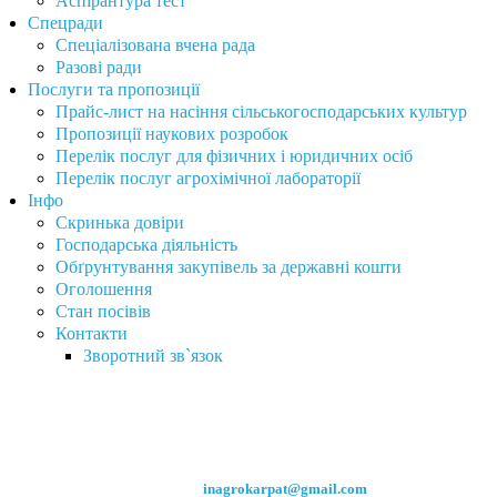
Аспірантура тест
Спецради
Спеціалізована вчена рада
Разові ради
Послуги та пропозиції
Прайс-лист на насіння сільськогосподарських культур
Пропозиції наукових розробок
Перелік послуг для фізичних і юридичних осіб
Перелік послуг агрохімічної лабораторії
Інфо
Скринька довіри
Господарська діяльність
Обґрунтування закупівель за державні кошти
Оголошення
Стан посівів
Контакти
Зворотний зв`язок
Інститут сільського господарства Карпатського регіону
Націона́льної акаде́мії агра́рних нау́к України
вул. Грушевського, 5, с. Оброшине Львівського р-ну Львівської обл.,
81115, Україна.
Тел. +38(032) 239-61-70
Факс +38 (032) 227-97-33
E-
mail:
inagrokarpat@gmail.com