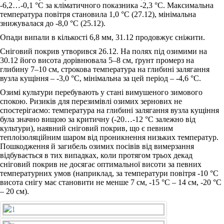
-6,2…-0,1 °С за кліматичного показника -2,3 °С. Максимальна
температура повітря становила 1,0 °С (27.12), мінімальна
знижувалася до -8,0 °С (25.12).
Опади випали в кількості 6,8 мм, 31.12 продовжує сніжити.
Сніговий покрив утворився 26.12. На полях під озимими на
30.12 його висота дорівнювала 5‒8 см, ґрунт промерз на
глибину 7‒10 см, строкова температура на глибині залягання
вузла кущіння ‒ -3,0 °С, мінімальна за цей період ‒ -4,6 °С.
Озимі культури перебувають у стані вимушеного зимового
спокою. Ризиків для перезимівлі озимих зернових не
спостерігаємо: температура на глибині залягання вузла кущіння
була значно вищою за критичну (-20…-12 °С залежно від
культури), наявний сніговий покрив, що є певним
теплоізоляційним шаром від проникнення низьких температур.
Пошкодження й загибель озимих посівів від вимерзання
відбувається в тих випадках, коли протягом трьох декад
сніговий покрив не досягає оптимальної висоти за певних
температурних умов (наприклад, за температури повітря -10 °С
висота снігу має становити не менше 7 см, -15 °С ‒ 14 см, -20 °С
‒ 20 см).