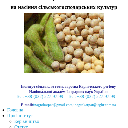
на насіння сільськогосподарських культур
Інститут сільського господарства Карпатського регіону
Націона́льної акаде́мії агра́рних нау́к України
Тел. +38-(032) 227-97-99
Тел. +38-(032) 227-97-99
E-mail:
inagrokarpat@gmail.com
,
inagrokarpat@isgkr.com.ua
Головна
Про інститут
Керівництво
Статут