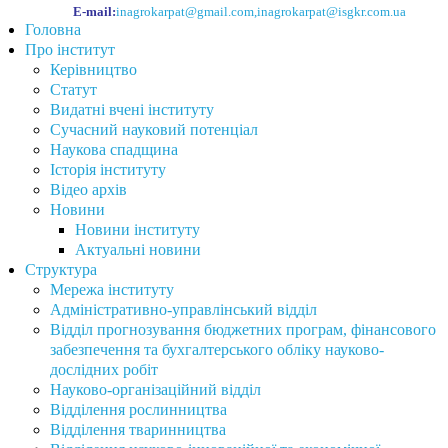
E-mail:
inagrokarpat@gmail.com
,
inagrokarpat@isgkr.com.ua
Головна
Про інститут
Керівництво
Статут
Видатні вчені інституту
Сучасний науковий потенціал
Наукова спадщина
Історія інституту
Відео архів
Новини
Новини інституту
Актуальні новини
Структура
Мережа інституту
Адміністративно-управлінський відділ
Відділ прогнозування бюджетних програм, фінансового
забезпечення та бухгалтерського обліку науково-
дослідних робіт
Науково-організаційний відділ
Відділення рослинництва
Відділення тваринництва