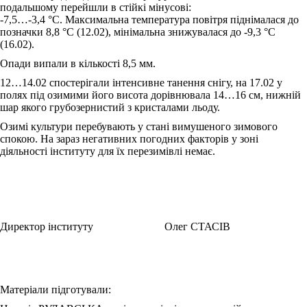
подальшому перейшли в стійкі мінусові:
-7,5…-3,4 °С. Максимальна температура повітря піднімалася до
позначки 8,8 °С (12.02), мінімальна знижувалася до -9,3 °С
(16.02).
Опади випали в кількості 8,5 мм.
12…14.02 спостерігали інтенсивне танення снігу, на 17.02 у
полях під озимими його висота дорівнювала 14…16 см, нижній
шар якого грубозернистий з кристалами льоду.
Озимі культури перебувають у стані вимушеного зимового
спокою. На зараз негативних погодних факторів у зоні
діяльності інституту для їх перезимівлі немає.
Директор інституту Олег СТАСІВ
Матеріали підготували: