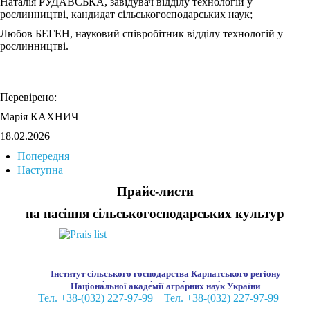
Наталія РУДАВСЬКА, завідувач відділу технологій у
рослинництві, кандидат сільськогосподарських наук;
Любов БЕГЕН, науковий співробітник відділу технологій у
рослинництві.
Перевірено:
Марія КАХНИЧ
18.02.2026
Попередня
Наступна
Прайс-листи
на насіння сільськогосподарських культур
Інститут сільського господарства Карпатського регіону
Націона́льної акаде́мії агра́рних нау́к України
Тел. +38-(032) 227-97-99
Тел. +38-(032) 227-97-99