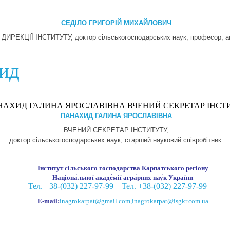
СЕДІЛО ГРИГОРІЙ МИХАЙЛОВИЧ
ДИРЕКЦІЇ ІНСТИТУТУ,
доктор сільськогосподарських наук, професор, 
хид
ПАНАХИД ГАЛИНА ЯРОСЛАВІВНА
ВЧЕНИЙ СЕКРЕТАР ІНСТИТУТУ,
доктор сільськогосподарських наук, старший науковий співробітник
Інститут сільського господарства Карпатського регіону
Націона́льної акаде́мії агра́рних нау́к України
Тел. +38-(032) 227-97-99
Тел. +38-(032) 227-97-99
E-mail:
inagrokarpat@gmail.com
,
inagrokarpat@isgkr.com.ua