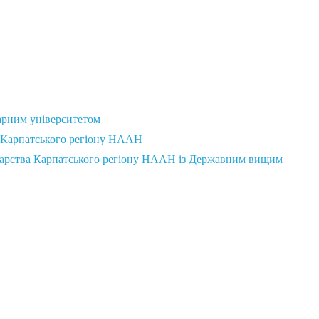
арним університетом
а Карпатського регіону НААН
сподарства Карпатського регіону НААН із Державним вищим