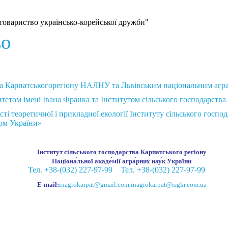
товариство українсько-корейської дружби"
во
ва Карпатськогорегіону НАЛНУ та Львівським національним агр
етом імені Івана Франка та Інститутом сільського господарств
сті теоретичної і прикладної екології Інституту сільського го
ом України»
Інститут сільського господарства Карпатського регіону
Націона́льної акаде́мії агра́рних нау́к України
Тел. +38-(032) 227-97-99
Тел. +38-(032) 227-97-99
E-mail:
inagrokarpat@gmail.com
,
inagrokarpat@isgkr.com.ua