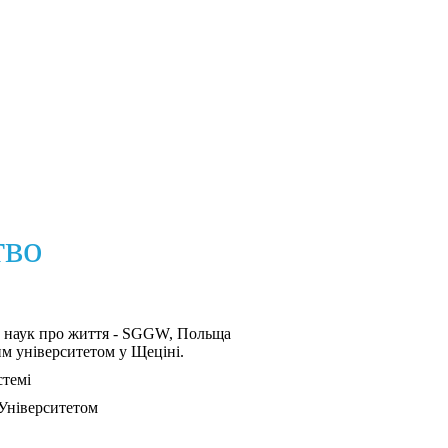
тво
 наук про життя - SGGW, Польща
им університетом у Щеціні.
стемі
Університетом