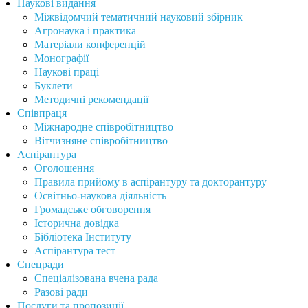
Наукові видання
Міжвідомчий тематичний науковий збірник
Агронаука і практика
Матеріали конференцій
Монографії
Наукові праці
Буклети
Методичні рекомендації
Співпраця
Міжнародне співробітництво
Вітчизняне співробітництво
Аспірантура
Оголошення
Правила прийому в аспірантуру та докторантуру
Освітньо-наукова діяльність
Громадське обговорення
Історична довідка
Бібліотека Інституту
Аспірантура тест
Спецради
Спеціалізована вчена рада
Разові ради
Послуги та пропозиції