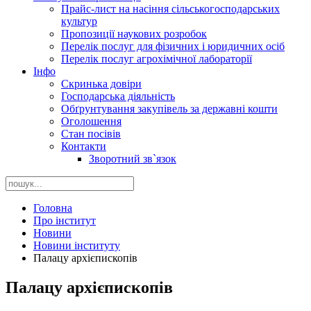
Прайс-лист на насіння сільськогосподарських
культур
Пропозиції наукових розробок
Перелік послуг для фізичних і юридичних осіб
Перелік послуг агрохімічної лабораторії
Інфо
Скринька довіри
Господарська діяльність
Обґрунтування закупівель за державні кошти
Оголошення
Стан посівів
Контакти
Зворотний зв`язок
Головна
Про інститут
Новини
Новини інституту
Палацу архієпископів
Палацу архієпископів