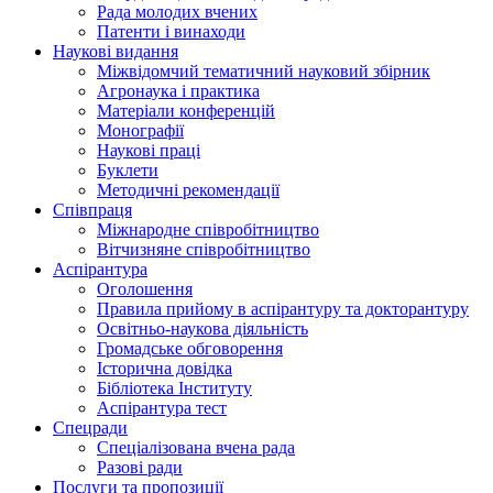
Рада молодих вчених
Патенти і винаходи
Наукові видання
Міжвідомчий тематичний науковий збірник
Агронаука і практика
Матеріали конференцій
Монографії
Наукові праці
Буклети
Методичні рекомендації
Співпраця
Міжнародне співробітництво
Вітчизняне співробітництво
Аспірантура
Оголошення
Правила прийому в аспірантуру та докторантуру
Освітньо-наукова діяльність
Громадське обговорення
Історична довідка
Бібліотека Інституту
Аспірантура тест
Спецради
Спеціалізована вчена рада
Разові ради
Послуги та пропозиції