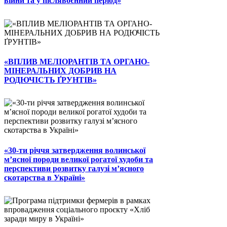
війни та у післявоєнний період»
«ВПЛИВ МЕЛІОРАНТІВ ТА ОРГАНО-
МІНЕРАЛЬНИХ ДОБРИВ НА
РОДЮЧІСТЬ ҐРУНТІВ»
«30-ти річчя затвердження волинської
м’ясної породи великої рогатої худоби та
перспективи розвитку галузі м’ясного
скотарства в Україні»