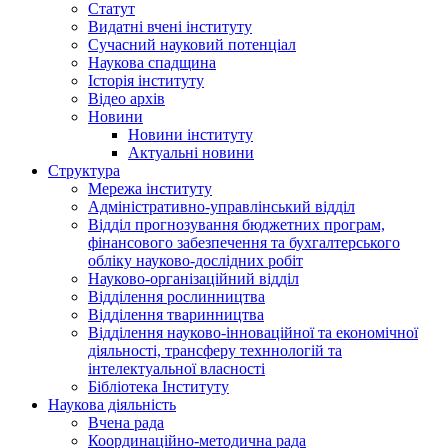
Статут
Видатні вчені інституту
Сучасний науковий потенціал
Наукова спадщина
Історія інституту
Відео архів
Новини
Новини інституту
Актуальні новини
Структура
Мережа інституту
Адміністративно-управлінський відділ
Відділ прогнозування бюджетних програм,
фінансового забезпечення та бухгалтерського
обліку науково-дослідних робіт
Науково-організаційний відділ
Відділення рослинництва
Відділення тваринництва
Відділення науково-інноваційної та економічної
діяльності, трансферу техннологій та
інтелектуальної власності
Бібліотека Інституту
Наукова діяльність
Вчена рада
Координаційно-методична рада