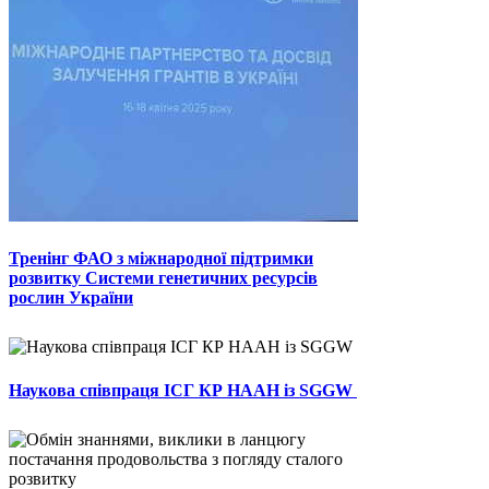
Тренінг ФАО з міжнародної підтримки
розвитку Системи генетичних ресурсів
рослин України
Наукова співпраця ІСГ КР НААН із SGGW