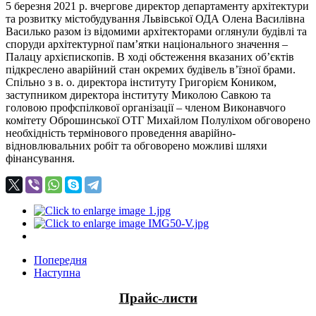
5 березня 2021 р. вчергове директор департаменту архітектури
та розвитку містобудування Львівської ОДА Олена Василівна
Василько разом із відомими архітекторами оглянули будівлі та
споруди архітектурної пам’ятки національного значення ‒
Палацу архієпископів. В ході обстеження вказаних об’єктів
підкреслено аварійний стан окремих будівель в’їзної брами.
Спільно з в. о. директора інституту Григорієм Коником,
заступником директора інституту Миколою Савкою та
головою профспілкової організації ‒ членом Виконавчого
комітету Оброшинської ОТГ Михайлом Полуліхом обговорено
необхідність термінового проведення аварійно-
відновлювальних робіт та обговорено можливі шляхи
фінансування.
Попередня
Наступна
Прайс-листи