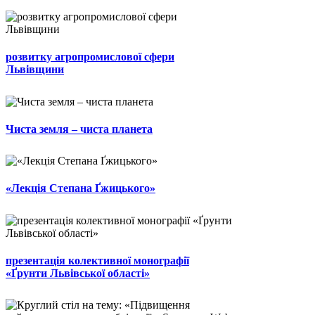
розвитку агропромислової сфери
Львівщини
Чиста земля – чиста планета
«Лекція Степана Ґжицького»
презентація колективної монографії
«Ґрунти Львівської області»