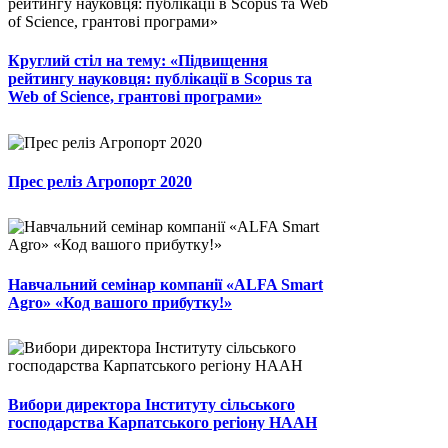
Круглий стіл на тему: «Підвищення
рейтингу науковця: публікації в Scopus та
Web of Science, грантові програми»
Прес реліз Агропорт 2020
Навчальний семінар компанії «ALFA Smart
Agro» «Код вашого прибутку!»
Вибори директора Інституту сільського
господарства Карпатського регіону НААН