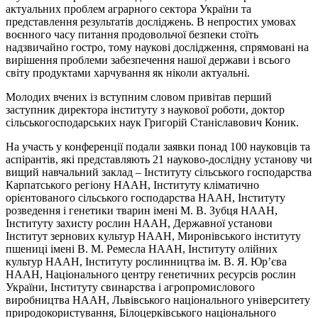
актуальних проблем аграрного сектора України та
представлення результатів досліджень. В непростих умовах
воєнного часу питання продовольчої безпеки стоїть
надзвичайно гостро, тому наукові дослідження, спрямовані на
вирішення проблеми забезпечення нашої держави і всього
світу продуктами харчування як ніколи актуальні.
Молодих вчених із вступним словом привітав перший
заступник директора інституту з наукової роботи, доктор
сільськогосподарських наук Григорій Станіславович Коник.
На участь у конференції подали заявки понад 100 науковців та
аспірантів, які представляють 21 науково-дослідну установу чи
вищий навчальний заклад – Інституту сільського господарства
Карпатського регіону НААН, Інституту кліматично
орієнтованого сільського господарства НААН, Інституту
розведення і генетики тварин імені М. В. Зубця НААН,
Інституту захисту рослин НААН, Державної установи
Інститут зернових культур НААН, Миронівського інституту
пшениці імені В. М. Ремесла НААН, Інституту олійних
культур НААН, Інституту рослинництва ім. В. Я. Юр’єва
НААН, Національного центру генетичних ресурсів рослин
України, Інституту свинарства і агропромислового
виробництва НААН, Львівського національного університету
природокористування, Білоцерківського національного