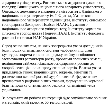
аграрного університету, Рогатинського аграрного фахового
коледжу, Вінницького національного аграрного університету,
Одеського державного аграрного університету, Львівського
національного університету ім. І. Франка, Уманського
національного університету садівництва, Інституту сільського
господарства Західного Полісся НААН, Сумського
національного аграрного університету, Інституту кормів та
сільського господарства Поділля НААН, Інституту фізіології
рослин і генетики НАН України.
Серед основних тем, на яких зосереджена увага дослідників
були пошук оптимальних системи удобрення під різні
культури, зокрема соняшник, редьку олійну, особливості
застосування регуляторів росту, проблеми зрошених земель,
поліпшення стійкості сільськогосподарських рослин до
хвороб, селекція нових продуктивних сортів. Велика увага
приділялась також тваринництву, зокрема, генетиці та
розведенню великої рогатої худоби, свиней, ферментним
препаратам у раціонах різних тварин, формуванню кормової
бази та пошуку оптимальних раціонів, оптимізації умов
утримання.
За результатами роботи конференції буде опубліковано збірник
матеріалів, який включає 55 тез доповідей.