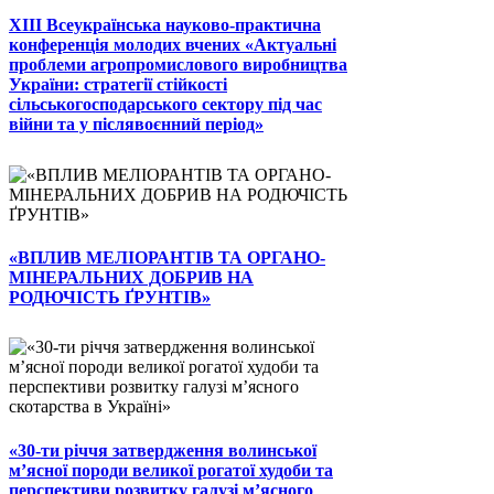
ХІІІ Всеукраїнська науково-практична
конференція молодих вчених «Актуальні
проблеми агропромислового виробництва
України: стратегії стійкості
сільськогосподарського сектору під час
війни та у післявоєнний період»
«ВПЛИВ МЕЛІОРАНТІВ ТА ОРГАНО-
МІНЕРАЛЬНИХ ДОБРИВ НА
РОДЮЧІСТЬ ҐРУНТІВ»
«30-ти річчя затвердження волинської
м’ясної породи великої рогатої худоби та
перспективи розвитку галузі м’ясного