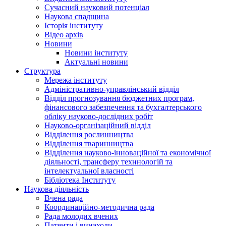
Сучасний науковий потенціал
Наукова спадщина
Історія інституту
Відео архів
Новини
Новини інституту
Актуальні новини
Структура
Мережа інституту
Адміністративно-управлінський відділ
Відділ прогнозування бюджетних програм,
фінансового забезпечення та бухгалтерського
обліку науково-дослідних робіт
Науково-організаційний відділ
Відділення рослинництва
Відділення тваринництва
Відділення науково-інноваційної та економічної
діяльності, трансферу техннологій та
інтелектуальної власності
Бібліотека Інституту
Наукова діяльність
Вчена рада
Координаційно-методична рада
Рада молодих вчених
Патенти і винаходи