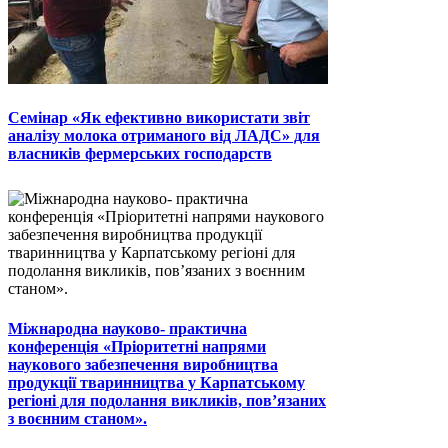
Семінар «Як ефективно використати звіт
аналізу молока отриманого від ЛАДС» для
власників фермерських господарств
Міжнародна науково- практична
конференція «Пріоритетні напрями
наукового забезпечення виробництва
продукції тваринництва у Карпатському
регіоні для подолання викликів, пов’язаних
з воєнним станом».