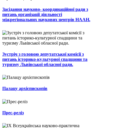
Засідання науково- координаційної ради з
питань організації діяльності
міжрегіональних наукових центрів НААН.
Зустріч з головою депутатської комісії з
питань історико-культурної спадщини та
туризму Львівської обласної ради.
Палацу архієпископів
Прес-реліз