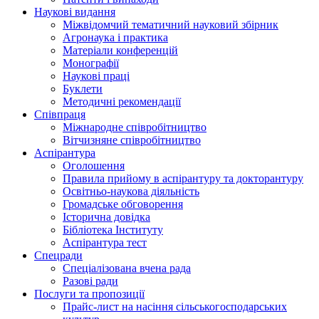
Наукові видання
Міжвідомчий тематичний науковий збірник
Агронаука і практика
Матеріали конференцій
Монографії
Наукові праці
Буклети
Методичні рекомендації
Співпраця
Міжнародне співробітництво
Вітчизняне співробітництво
Аспірантура
Оголошення
Правила прийому в аспірантуру та докторантуру
Освітньо-наукова діяльність
Громадське обговорення
Історична довідка
Бібліотека Інституту
Аспірантура тест
Спецради
Спеціалізована вчена рада
Разові ради
Послуги та пропозиції
Прайс-лист на насіння сільськогосподарських