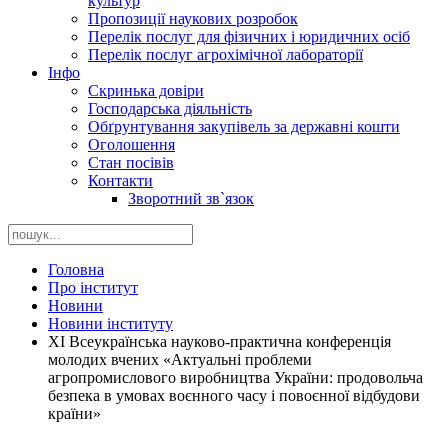
культур
Пропозиції наукових розробок
Перелік послуг для фізичних і юридичних осіб
Перелік послуг агрохімічної лабораторії
Інфо
Скринька довіри
Господарська діяльність
Обґрунтування закупівель за державні кошти
Оголошення
Стан посівів
Контакти
Зворотний зв`язок
Головна
Про інститут
Новини
Новини інституту
ХІ Всеукраїнська науково-практична конференція
молодих вчених «Актуальні проблеми
агропромислового виробництва України: продовольча
безпека в умовах воєнного часу і повоєнної відбудови
країни»