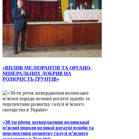
«ВПЛИВ МЕЛІОРАНТІВ ТА ОРГАНО-
МІНЕРАЛЬНИХ ДОБРИВ НА
РОДЮЧІСТЬ ҐРУНТІВ»
«30-ти річчя затвердження волинської
м’ясної породи великої рогатої худоби та
перспективи розвитку галузі м’ясного
скотарства в Україні»