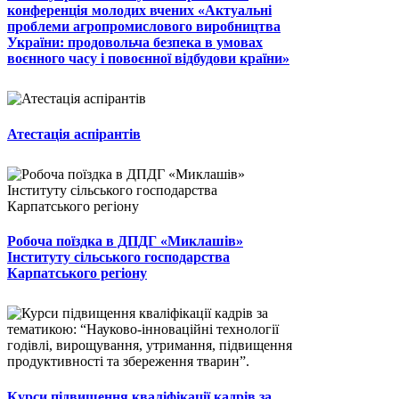
конференція молодих вчених «Актуальні
проблеми агропромислового виробництва
України: продовольча безпека в умовах
воєнного часу і повоєнної відбудови країни»
Атестація аспірантів
Робоча поїздка в ДПДГ «Миклашів»
Інституту сільського господарства
Карпатського регіону
Курси підвищення кваліфікації кадрів за