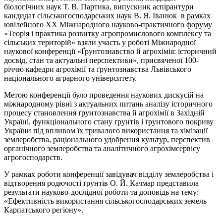
біологічних наук Т. В. Партика, випускник аспірантури
кандидат сільськогосподарських наук В. Я. Іванюк в рамках
ювілейного XХ Міжнародного науково-практичного форуму
«Теорія і практика розвитку агропромислового комплексу та
сільських територій» взяли участь у роботі Міжнародної
наукової конференції «Ґрунтознавство й агрохімія: історичний
досвід, стан та актуальні перспективи», присвяченої 100-
річчю кафедри агрохімії та ґрунтознавства Львівського
національного аграрного університету.
Метою конференції було проведення наукових дискусій на
міжнародному рівні з актуальних питань аналізу історичного
процесу становлення ґрунтознавства й агрохімії в Західній
Україні, функціонального стану ґрунтів і ґрунтового покриву
України під впливом їх тривалого використання та хімізації
землеробства, раціонального удобрення культур, перспектив
органічного землеробства та аналітичного агрохімсервісу
агрогосподарств.
У рамках роботи конференції завідувач відділу землеробства і
відтворення родючості ґрунтів О. Й. Качмар представила
результати науково-дослідної роботи та доповідь на тему:
«Ефективність використання сільськогосподарських земель
Карпатського регіону».