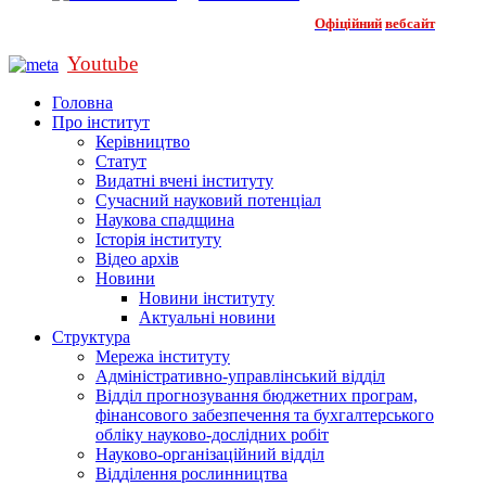
Офіційний
вебсайт
Youtube
Головна
Про інститут
Керівництво
Статут
Видатні вчені інституту
Сучасний науковий потенціал
Наукова спадщина
Історія інституту
Відео архів
Новини
Новини інституту
Актуальні новини
Структура
Мережа інституту
Адміністративно-управлінський відділ
Відділ прогнозування бюджетних програм,
фінансового забезпечення та бухгалтерського
обліку науково-дослідних робіт
Науково-організаційний відділ
Відділення рослинництва