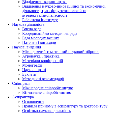
Відділення тваринництва
Відділення науково-інноваційної та економічної
діяльності, трансферу техннологій та
інтелектуальної власності
Бібліотека Інституту
Наукова діяльність
Вчена рада
Координаційно-методична рада
Рада молодих вчених
Патенти і винаходи
Наукові видання
Міжвідомчий тематичний науковий збірник
Агронаука і практика
Матеріали конференцій
Монографії
Наукові праці
Буклети
Методичні рекомендації
Співпраця
Міжнародне співробітництво
Вітчизняне співробітництво
Аспірантура
Оголошення
Правила прийому в аспірантуру та докторантуру
Освітньо-наукова діяльність