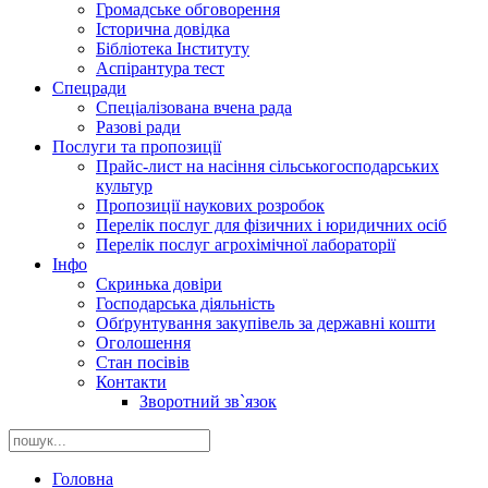
Громадське обговорення
Історична довідка
Бібліотека Інституту
Аспірантура тест
Спецради
Спеціалізована вчена рада
Разові ради
Послуги та пропозиції
Прайс-лист на насіння сільськогосподарських
культур
Пропозиції наукових розробок
Перелік послуг для фізичних і юридичних осіб
Перелік послуг агрохімічної лабораторії
Інфо
Скринька довіри
Господарська діяльність
Обґрунтування закупівель за державні кошти
Оголошення
Стан посівів
Контакти
Зворотний зв`язок
Головна