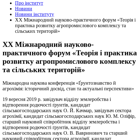
Про інститут
Новини
Новини інституту
XХ Міжнародний науково-практичного форум «Теорія і
практика розвитку агропромислового комплексу та
сільських територій»
XХ Міжнародний науково-
практичного форум «Теорія і практика
розвитку агропромислового комплексу
та сільських територій»
Міжнародна наукова конференція «Ґрунтознавство й
агрохімія: історичний досвід, стан та актуальні перспективи»
19 вересня 2019 р. завідувач відділу землеробства і
відтворення родючості ґрунтів, кандидат
сільськогосподарських наук О. Й. Качмар, завідувач сектора
агрохімії, кандидат сільськогосподарських наук Ю. М. Оліфір,
старший науковий співробітник відділу землеробства і
відтворення родючості ґрунтів, кандидат
сільськогосподарських наук О. В. Вавринович та старший
науковий співробітник сектора агрохімії, кандидат