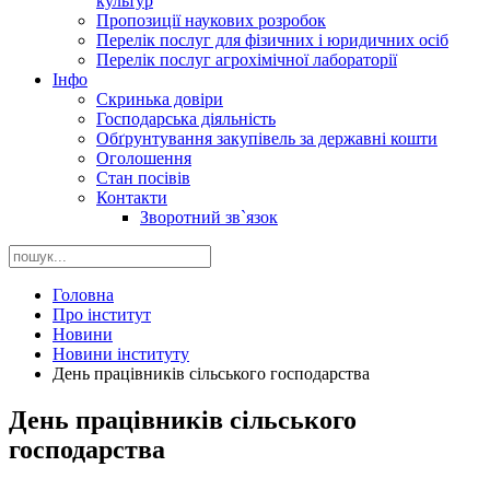
культур
Пропозиції наукових розробок
Перелік послуг для фізичних і юридичних осіб
Перелік послуг агрохімічної лабораторії
Інфо
Скринька довіри
Господарська діяльність
Обґрунтування закупівель за державні кошти
Оголошення
Стан посівів
Контакти
Зворотний зв`язок
Головна
Про інститут
Новини
Новини інституту
День працівників сільського господарства
День працівників сільського
господарства