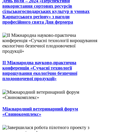
День поля – 2024 «Перспективи
використання сортових ресурсів
сільськогосподарських культур в умовах
Карпатського регіону» з нагоди
професійного свята Дня фермера
II Міжнародна науково-практична
конференція «Сучасні технології
вирощування екологічно безпечної
плодоовочевої продукції»
Міжнародний ветеринарний форум
«Свинокомплекс»