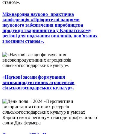
Міжнародна науково- практична
конференція «Пріоритетні напрями
наукового забезпечення виробництва
продукції тваринництва у Карпатському
регіоні для подолання викликів, пов’язаних
з воєнним станом».
«Наукові засади формування
високопродуктивних агроценозів
сільськогосподарських культур».