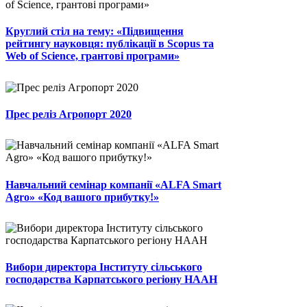
Круглий стіл на тему: «Підвищення
рейтингу науковця: публікації в Scopus та
Web of Science, грантові програми»
Прес реліз Агропорт 2020
Навчальний семінар компанії «ALFA Smart
Agro» «Код вашого прибутку!»
Вибори директора Інституту сільського
господарства Карпатського регіону НААН