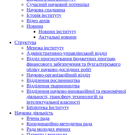
Сучасний науковий потенціал
Наукова спадщина
Історія інституту
Відео архів
Новини
Новини інституту
Актуальні новини
Структура
Мережа інституту
Адміністративно-управлінський відділ
Відділ прогнозування бюджетних програм,
фінансового забезпечення та бухгалтерського
обліку науково-дослідних робіт
Науково-організаційний відділ
Відділення рослинництва
Відділення тваринництва
Відділення науково-інноваційної та економічної
діяльності, трансферу техннологій та
інтелектуальної власності
Бібліотека Інституту
Наукова діяльність
Вчена рада
Координаційно-методична рада
Рада молодих вчених
Патенти і винаходи