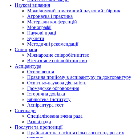
Наукові видання
Міжвідомчий тематичний науковий збірник
Агронаука і практика
Матеріали конференцій
Монографії
Наукові праці
Буклети
Методичні рекомендації
Співпраця
Міжнародне співробітництво
Вітчизняне співробітництво
Аспірантура
Оголошення
Правила прийому в аспірантуру та докторантуру
Освітньо-наукова діяльність
Громадське обговорення
Історична довідка
Бібліотека Інституту
Аспірантура тест
Спецради
Спеціалізована вчена рада
Разові ради
Послуги та пропозиції
Прайс-лист на насіння сільськогосподарських