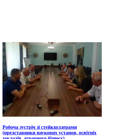
Робоча зустріч зі стейкхолдерами
(представники наукових установ, освітніх
закладів, аграрного бізнесу)