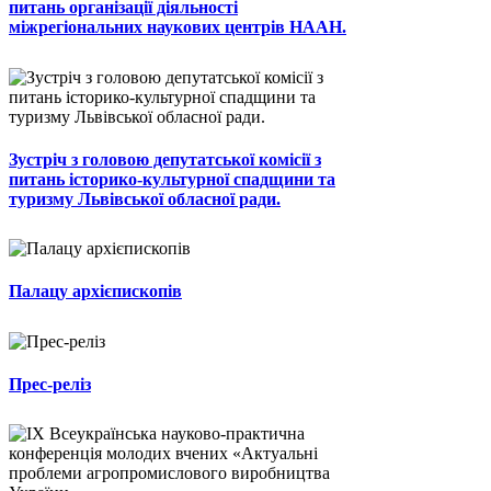
питань організації діяльності
міжрегіональних наукових центрів НААН.
Зустріч з головою депутатської комісії з
питань історико-культурної спадщини та
туризму Львівської обласної ради.
Палацу архієпископів
Прес-реліз