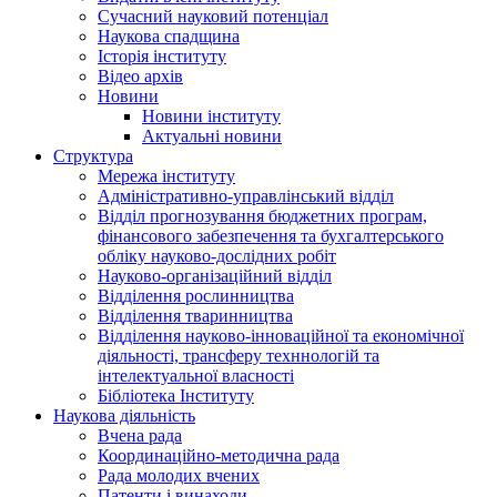
Сучасний науковий потенціал
Наукова спадщина
Історія інституту
Відео архів
Новини
Новини інституту
Актуальні новини
Структура
Мережа інституту
Адміністративно-управлінський відділ
Відділ прогнозування бюджетних програм,
фінансового забезпечення та бухгалтерського
обліку науково-дослідних робіт
Науково-організаційний відділ
Відділення рослинництва
Відділення тваринництва
Відділення науково-інноваційної та економічної
діяльності, трансферу техннологій та
інтелектуальної власності
Бібліотека Інституту
Наукова діяльність
Вчена рада
Координаційно-методична рада
Рада молодих вчених
Патенти і винаходи