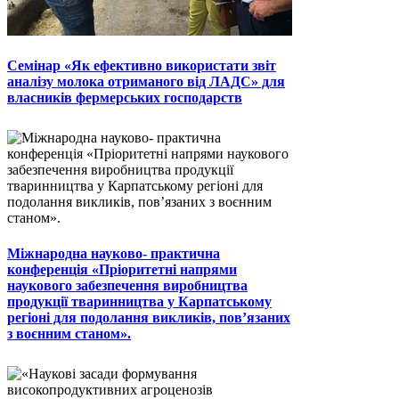
Семінар «Як ефективно використати звіт
аналізу молока отриманого від ЛАДС» для
власників фермерських господарств
Міжнародна науково- практична
конференція «Пріоритетні напрями
наукового забезпечення виробництва
продукції тваринництва у Карпатському
регіоні для подолання викликів, пов’язаних
з воєнним станом».