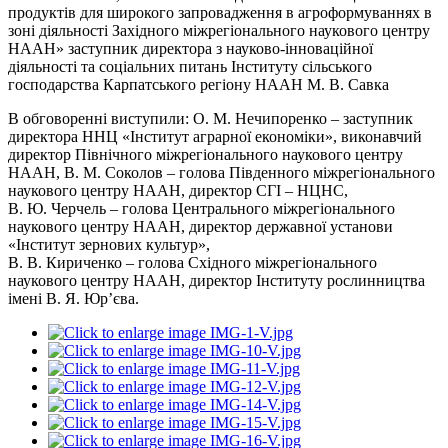
продуктів для широкого запровадження в агроформуваннях в
зоні діяльності Західного міжрегіонального наукового центру
НААН» заступник директора з науково-інноваційної
діяльності та соціальних питань Інституту сільського
господарства Карпатського регіону НААН М. В. Савка
В обговоренні виступили: О. М. Нечипоренко – заступник
директора ННЦ «Інститут аграрної економіки», виконавчий
директор Північного міжрегіонального наукового центру
НААН, В. М. Соколов – голова Південного міжрегіонального
наукового центру НААН, директор СГІ – НЦНС,
В. Ю. Черчель – голова Центрального міжрегіонального
наукового центру НААН, директор державної установи
«Інститут зернових культур»,
В. В. Кириченко – голова Східного міжрегіонального
наукового центру НААН, директор Інституту рослинництва
імені В. Я. Юр’єва.