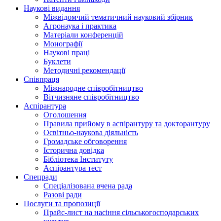
Наукові видання
Міжвідомчий тематичний науковий збірник
Агронаука і практика
Матеріали конференцій
Монографії
Наукові праці
Буклети
Методичні рекомендації
Співпраця
Міжнародне співробітництво
Вітчизняне співробітництво
Аспірантура
Оголошення
Правила прийому в аспірантуру та докторантуру
Освітньо-наукова діяльність
Громадське обговорення
Історична довідка
Бібліотека Інституту
Аспірантура тест
Спецради
Спеціалізована вчена рада
Разові ради
Послуги та пропозиції
Прайс-лист на насіння сільськогосподарських