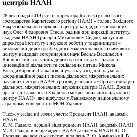
центрів НААН
28 листопада 2019 р. в. о. директора Інституту сільського
господарства Карпатського регіону НААН – голова Західного
міжрегіонального наукового центру, кандидат економічних
наук Олег Федорович Стасів, радник при дирекції інституту,
академік НААН Григорій Михайлович Седіло, заступник
директора інституту з наукової роботи у тваринництві –
виконавчий директор Західного міжрегіонального наукового
центру, кандидат ветеринарних наук Василь Васильович
Каплінський, заступник директора інституту з науково-
інноваційної діяльності та соціальних питань Микола
Володимирович Савка взяли участь у засіданні науково-
координаційної ради з питань діяльності міжрегіональних
наукових центрів НААН з розгляду питання «Про активізацію
діяльності міжрегіональних наукових центрів НААН. Досвід
організації діяльності Західного міжрегіонального наукового
центру НААН», яке відбулося у Львівському національному
аграрному університеті МОН України.
Також у засіданні взяли участь: Президент НААН, академік
НААН
Я. М. Гадзало, перший віцепрезидент НААН, академік НААН
М. В. Гладій, віцепрезидент НААН, академік НААН Ю. О.
Лупенко, академіки-секретарі відділень В. Ф. Камінський, В.