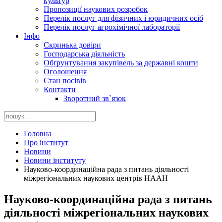
культур
Пропозиції наукових розробок
Перелік послуг для фізичних і юридичних осіб
Перелік послуг агрохімічної лабораторії
Інфо
Скринька довіри
Господарська діяльність
Обґрунтування закупівель за державні кошти
Оголошення
Стан посівів
Контакти
Зворотний зв`язок
Головна
Про інститут
Новини
Новини інституту
Науково-координаційна рада з питань діяльності
міжрегіональних наукових центрів НААН
Науково-координаційна рада з питань
діяльності міжрегіональних наукових