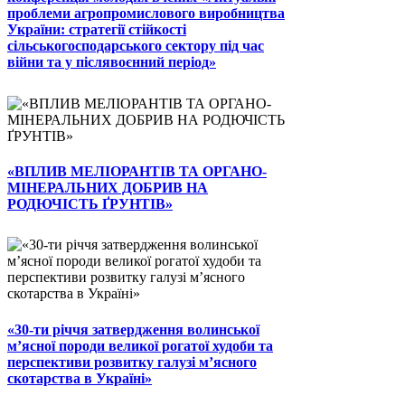
проблеми агропромислового виробництва
України: стратегії стійкості
сільськогосподарського сектору під час
війни та у післявоєнний період»
«ВПЛИВ МЕЛІОРАНТІВ ТА ОРГАНО-
МІНЕРАЛЬНИХ ДОБРИВ НА
РОДЮЧІСТЬ ҐРУНТІВ»
«30-ти річчя затвердження волинської
м’ясної породи великої рогатої худоби та
перспективи розвитку галузі м’ясного
скотарства в Україні»