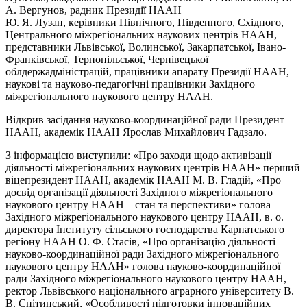
А. Вергунов, радник Президії НААН
Ю. Я. Лузан, керівники Північного, Південного, Східного,
Центрального міжрегіональних наукових центрів НААН,
представники Львівської, Волинської, Закарпатської, Івано-
Франківської, Тернопільської, Чернівецької
облдержадміністрацій, працівники апарату Президії НААН,
наукові та науково-педагогічні працівники Західного
міжрегіонального наукового центру НААН.
Відкрив засідання науково-координаційної ради Президент
НААН, академік НААН Ярослав Михайлович Гадзало.
З інформацією виступили: «Про заходи щодо активізації
діяльності міжрегіональних наукових центрів НААН» перший
віцепрезидент НААН, академік НААН М. В. Гладій, «Про
досвід організації діяльності Західного міжрегіонального
наукового центру НААН – стан та перспективи» голова
Західного міжрегіонального наукового центру НААН, в. о.
директора Інституту сільського господарства Карпатського
регіону НААН О. Ф. Стасів, «Про організацію діяльності
науково-координаційної ради Західного міжрегіонального
наукового центру НААН» голова науково-координаційної
ради Західного міжрегіонального наукового центру НААН,
ректор Львівського національного аграрного університету В.
В. Снітинський, «Особливості підготовки інноваційних