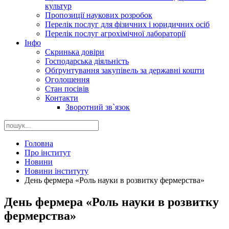
культур
Пропозиції наукових розробок
Перелік послуг для фізичних і юридичних осіб
Перелік послуг агрохімічної лабораторії
Інфо
Скринька довіри
Господарська діяльність
Обґрунтування закупівель за державні кошти
Оголошення
Стан посівів
Контакти
Зворотний зв`язок
Головна
Про інститут
Новини
Новини інституту
День фермера «Роль науки в розвитку фермерства»
День фермера «Роль науки в розвитку
фермерства»