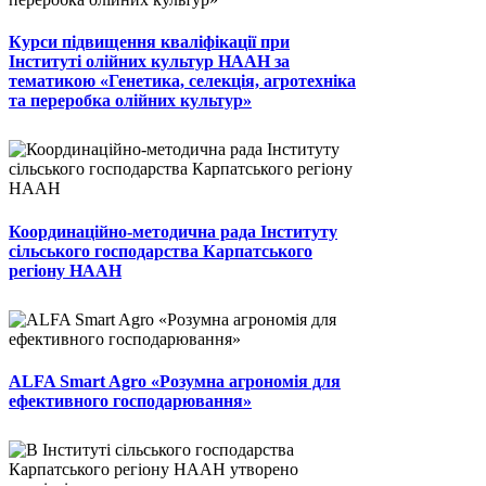
Курси підвищення кваліфікації при
Інституті олійних культур НААН за
тематикою «Генетика, селекція, агротехніка
та переробка олійних культур»
Координаційно-методична рада Інституту
сільського господарства Карпатського
регіону НААН
ALFA Smart Agro «Розумна агрономія для
ефективного господарювання»