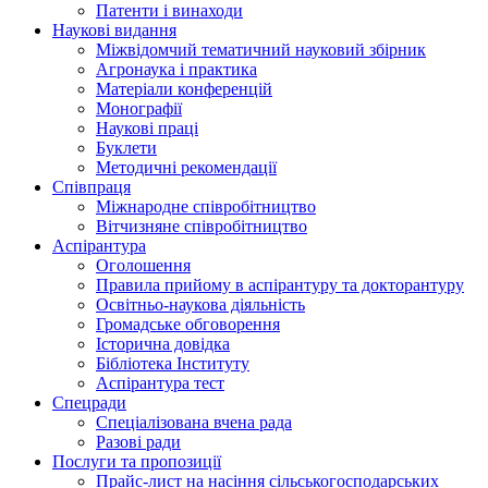
Патенти і винаходи
Наукові видання
Міжвідомчий тематичний науковий збірник
Агронаука і практика
Матеріали конференцій
Монографії
Наукові праці
Буклети
Методичні рекомендації
Співпраця
Міжнародне співробітництво
Вітчизняне співробітництво
Аспірантура
Оголошення
Правила прийому в аспірантуру та докторантуру
Освітньо-наукова діяльність
Громадське обговорення
Історична довідка
Бібліотека Інституту
Аспірантура тест
Спецради
Спеціалізована вчена рада
Разові ради
Послуги та пропозиції
Прайс-лист на насіння сільськогосподарських