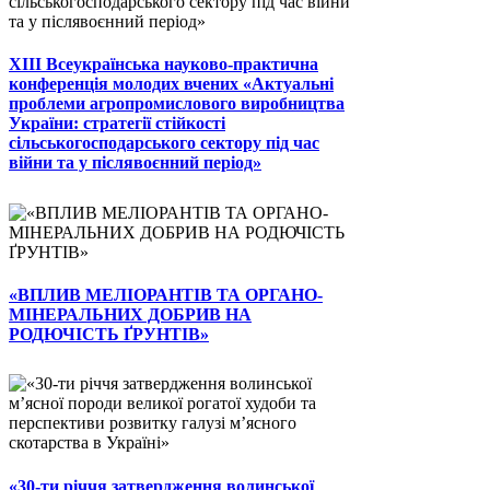
ХІІІ Всеукраїнська науково-практична
конференція молодих вчених «Актуальні
проблеми агропромислового виробництва
України: стратегії стійкості
сільськогосподарського сектору під час
війни та у післявоєнний період»
«ВПЛИВ МЕЛІОРАНТІВ ТА ОРГАНО-
МІНЕРАЛЬНИХ ДОБРИВ НА
РОДЮЧІСТЬ ҐРУНТІВ»
«30-ти річчя затвердження волинської