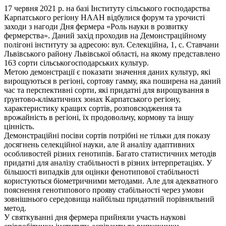
17 червня 2021 р. на базі Інституту сільського господарства
Карпатського регіону НААН відбулися форум та урочисті
заходи з нагоди Дня фермера «Роль науки в розвитку
фермерства». Даний захід проходив на Демонстраційному
полігоні інституту за адресою: вул. Селекційна, 1, с. Ставчани
Львівського району Львівської області, на якому представлено
163 сорти сільськогосподарських культур.
Метою демонстрації є показати значення даних культур, які
вирощуються в регіоні, сортову гамму, яка поширена на даний
час та перспективні сорти, які придатні для вирощування в
ґрунтово-кліматичних зонах Карпатського регіону,
характеристику кращих сортів, розповсюдження та
врожайність в регіоні, їх продовольчу, кормову та іншу
цінність.
Демонстраційні посіви сортів потрібні не тільки для показу
досягнень селекційної науки, але й аналізу адаптивних
особливостей різних генотипів. Багато статистичних методів
придатні для аналізу стабільності в різних інтерпретаціях. У
більшості випадків для оцінки фенотипової стабільності
користуються біометричними методами. Але для адекватного
пояснення генотипового прояву стабільності через умови
зовнішнього середовища найбільш придатний порівняльний
метод.
У святкуванні дня фермера прийняли участь наукові