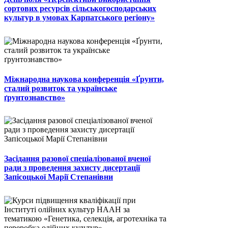
сортових ресурсів сільськогосподарських
культур в умовах Карпатського регіону»
Міжнародна наукова конференція «Ґрунти,
сталий розвиток та українське
ґрунтознавство»
Засідання разової спеціалізованої вченої
ради з проведення захисту дисертації
Запісоцької Марії Степанівни