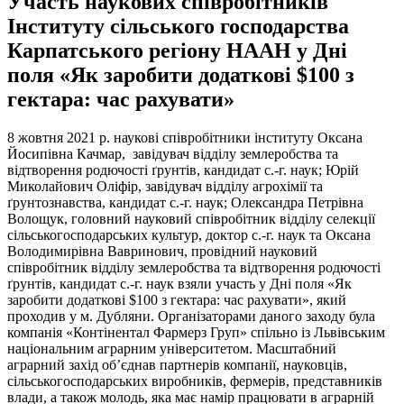
Участь наукових співробітників
Інституту сільського господарства
Карпатського регіону НААН у Дні
поля «Як заробити додаткові $100 з
гектара: час рахувати»
8 жовтня 2021 р. наукові співробітники інституту Оксана
Йосипівна Качмар, завідувач відділу землеробства та
відтворення родючості ґрунтів, кандидат с.-г. наук; Юрій
Миколайович Оліфір, завідувач відділу агрохімії та
ґрунтознавства, кандидат с.-г. наук; Олександра Петрівна
Волощук, головний науковий співробітник відділу селекції
сільськогосподарських культур, доктор с.-г. наук та Оксана
Володимирівна Вавринович, провідний науковий
співробітник відділу землеробства та відтворення родючості
ґрунтів, кандидат с.-г. наук взяли участь у Дні поля «Як
заробити додаткові $100 з гектара: час рахувати», який
проходив у м. Дубляни. Організаторами даного заходу була
компанія «Контінентал Фармерз Груп» спільно із Львівським
національним аграрним університетом. Масштабний
аграрний захід об’єднав партнерів компанії, науковців,
сільськогосподарських виробників, фермерів, представників
влади, а також молодь, яка має намір працювати в аграрній