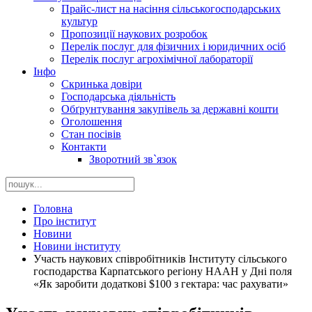
Прайс-лист на насіння сільськогосподарських
культур
Пропозиції наукових розробок
Перелік послуг для фізичних і юридичних осіб
Перелік послуг агрохімічної лабораторії
Інфо
Скринька довіри
Господарська діяльність
Обґрунтування закупівель за державні кошти
Оголошення
Стан посівів
Контакти
Зворотний зв`язок
Головна
Про інститут
Новини
Новини інституту
Участь наукових співробітників Інституту сільського
господарства Карпатського регіону НААН у Дні поля
«Як заробити додаткові $100 з гектара: час рахувати»