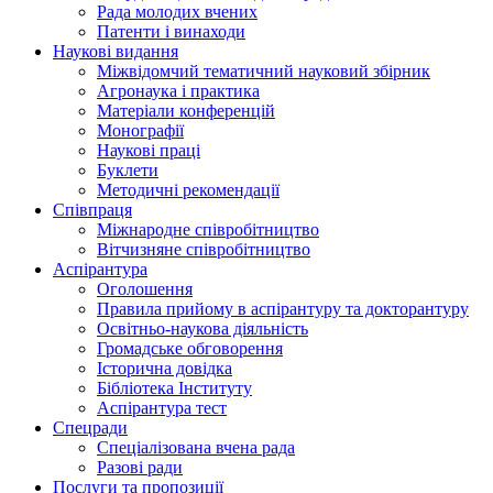
Рада молодих вчених
Патенти і винаходи
Наукові видання
Міжвідомчий тематичний науковий збірник
Агронаука і практика
Матеріали конференцій
Монографії
Наукові праці
Буклети
Методичні рекомендації
Співпраця
Міжнародне співробітництво
Вітчизняне співробітництво
Аспірантура
Оголошення
Правила прийому в аспірантуру та докторантуру
Освітньо-наукова діяльність
Громадське обговорення
Історична довідка
Бібліотека Інституту
Аспірантура тест
Спецради
Спеціалізована вчена рада
Разові ради
Послуги та пропозиції