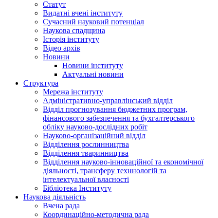
Статут
Видатні вчені інституту
Сучасний науковий потенціал
Наукова спадщина
Історія інституту
Відео архів
Новини
Новини інституту
Актуальні новини
Структура
Мережа інституту
Адміністративно-управлінський відділ
Відділ прогнозування бюджетних програм,
фінансового забезпечення та бухгалтерського
обліку науково-дослідних робіт
Науково-організаційний відділ
Відділення рослинництва
Відділення тваринництва
Відділення науково-інноваційної та економічної
діяльності, трансферу техннологій та
інтелектуальної власності
Бібліотека Інституту
Наукова діяльність
Вчена рада
Координаційно-методична рада