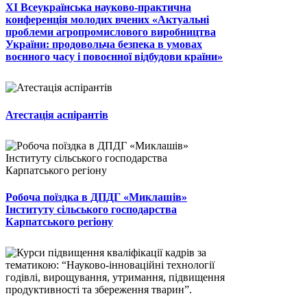
ХІ Всеукраїнська науково-практична
конференція молодих вчених «Актуальні
проблеми агропромислового виробництва
України: продовольча безпека в умовах
воєнного часу і повоєнної відбудови країни»
Атестація аспірантів
Робоча поїздка в ДПДГ «Миклашів»
Інституту сільського господарства
Карпатського регіону