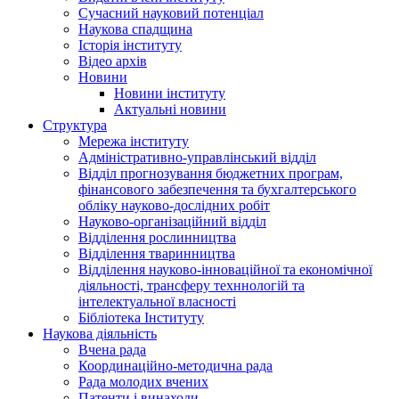
Сучасний науковий потенціал
Наукова спадщина
Історія інституту
Відео архів
Новини
Новини інституту
Актуальні новини
Структура
Мережа інституту
Адміністративно-управлінський відділ
Відділ прогнозування бюджетних програм,
фінансового забезпечення та бухгалтерського
обліку науково-дослідних робіт
Науково-організаційний відділ
Відділення рослинництва
Відділення тваринництва
Відділення науково-інноваційної та економічної
діяльності, трансферу техннологій та
інтелектуальної власності
Бібліотека Інституту
Наукова діяльність
Вчена рада
Координаційно-методична рада
Рада молодих вчених
Патенти і винаходи