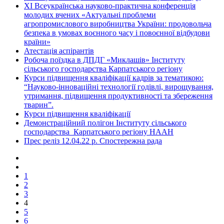
ХІ Всеукраїнська науково-практична конференція
молодих вчених «Актуальні проблеми
агропромислового виробництва України: продовольча
безпека в умовах воєнного часу і повоєнної відбудови
країни»
Атестація аспірантів
Робоча поїздка в ДПДГ «Миклашів» Інституту
сільського господарства Карпатського регіону
Курси підвищення кваліфікації кадрів за тематикою:
“Науково-інноваційні технології годівлі, вирощування,
утримання, підвищення продуктивності та збереження
тварин”.
Курси підвищення кваліфікації
Демонстраційний полігон Інституту сільського
господарства Карпатського регіону НААН
Прес реліз 12.04.22 р. Спостережна рада
1
2
3
4
5
6