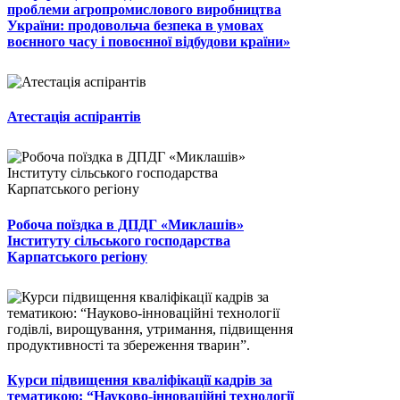
проблеми агропромислового виробництва
України: продовольча безпека в умовах
воєнного часу і повоєнної відбудови країни»
Атестація аспірантів
Робоча поїздка в ДПДГ «Миклашів»
Інституту сільського господарства
Карпатського регіону
Курси підвищення кваліфікації кадрів за
тематикою: “Науково-інноваційні технології