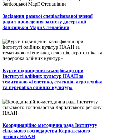
Засідання разової спеціалізованої вченої
ради з проведення захисту дисертації
Запісоцької Марії Степанівни
Курси підвищення кваліфікації при
Інституті олійних культур НААН за
тематикою «Генетика, селекція, агротехніка
та переробка олійних культур»
Координаційно-методична рада Інституту
сільського господарства Карпатського
регіону НААН