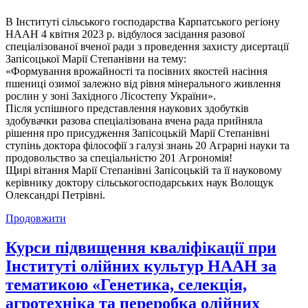
В Інституті сільського господарства Карпатського регіону
НААН 4 квітня 2023 р. відбулося засідання разової
спеціалізованої вченої ради з проведення захисту дисертації
Запісоцької Марії Степанівни на тему:
«Формування врожайності та посівних якостей насіння
пшениці озимої залежно від рівня мінерального живлення
рослин у зоні Західного Лісостепу України».
Після успішного представлення наукових здобутків
здобувачки разова спеціалізована вчена рада прийняла
рішення про
присудження Запісоцькій Марії Степанівні
ступінь доктора філософії з галузі знань 20 Аграрні науки та
продовольство за спеціальністю 201 Агрономія!
Щирі вітання Марії Степанівні Запісоцькій та її науковому
керівнику доктору сільськогосподарських наук Волощук
Олександрі Петрівні.
Продовжити
Курси підвищення кваліфікації при
Інституті олійних культур НААН за
тематикою «Генетика, селекція,
агротехніка та переробка олійних