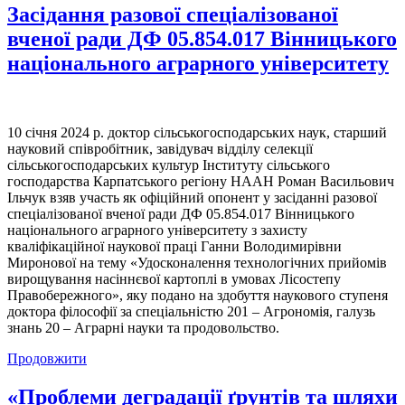
Засідання разової спеціалізованої
вченої ради ДФ 05.854.017 Вінницького
національного аграрного університету
10 січня 2024 р. доктор сільськогосподарських наук, старший
науковий співробітник, завідувач відділу селекції
сільськогосподарських культур Інституту сільського
господарства Карпатського регіону НААН Роман Васильович
Ільчук взяв участь як офіційний опонент у засіданні разової
спеціалізованої вченої ради ДФ 05.854.017 Вінницького
національного аграрного університету з захисту
кваліфікаційної наукової праці Ганни Володимирівни
Миронової на тему «Удосконалення технологічних прийомів
вирощування насіннєвої картоплі в умовах Лісостепу
Правобережного», яку подано на здобуття наукового ступеня
доктора філософії за спеціальністю 201 – Агрономія, галузь
знань 20 – Аграрні науки та продовольство.
Продовжити
«Проблеми деградації ґрунтів та шляхи