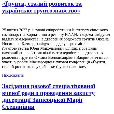
«Ґрунти, сталий розвиток та
українське ґрунтознавство»
25 квітня 2023 р. наукові співробітники Інституту сільського
господарства Карпатського регіону НААН, зокрема завідувач
відділу землеробства і відтворення родючості ґрунтів Оксана
Йосипівна Качмар, завідувач відділу агрохімії та
ґрунтознавства Юрій Миколайович Оліфір, провідний
науковий співробітник відділу землеробства і відтворення
родючості ґрунтів Оксана Володимирівна Вавринович взяли
участь у роботі Міжнародної наукової конференції «Ґрунти,
сталий розвиток та українське ґрунтознавство»,
Продовжити
Засідання разової спеціалізованої
вченої ради з проведення захисту
дисертації Запісоцької Марії
Степанівни