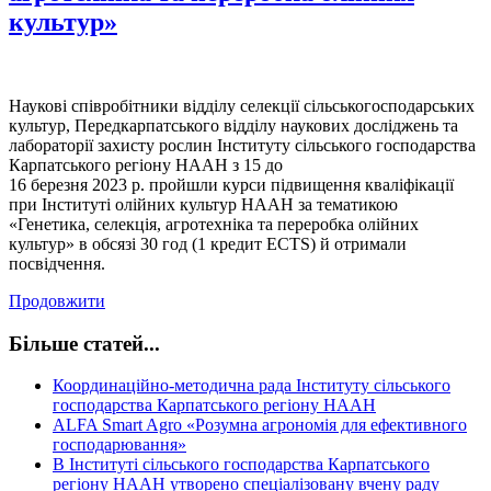
культур»
Наукові співробітники відділу селекції сільськогосподарських
культур, Передкарпатського відділу наукових досліджень та
лабораторії захисту рослин Інституту сільського господарства
Карпатського регіону НААН з 15 до
16 березня 2023 р. пройшли курси підвищення кваліфікації
при Інституті олійних культур НААН за тематикою
«Генетика, селекція, агротехніка та переробка олійних
культур» в обсязі 30 год (1 кредит ECTS) й отримали
посвідчення.
Продовжити
Більше статей...
Координаційно-методична рада Інституту сільського
господарства Карпатського регіону НААН
ALFA Smart Agro «Розумна агрономія для ефективного
господарювання»
В Інституті сільського господарства Карпатського
регіону НААН утворено спеціалізовану вчену раду