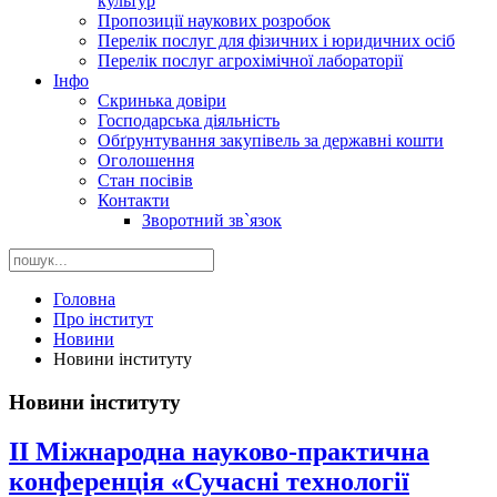
культур
Пропозиції наукових розробок
Перелік послуг для фізичних і юридичних осіб
Перелік послуг агрохімічної лабораторії
Інфо
Скринька довіри
Господарська діяльність
Обґрунтування закупівель за державні кошти
Оголошення
Стан посівів
Контакти
Зворотний зв`язок
Головна
Про інститут
Новини
Новини інституту
Новини інституту
II Міжнародна науково-практична
конференція «Сучасні технології