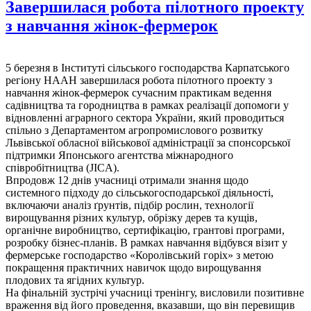
Завершилася робота пілотного проекту
з навчання жінок-фермерок
5 березня в Інституті сільського господарства Карпатського
регіону НААН завершилася робота пілотного проекту з
навчання жінок-фермерок сучасним практикам ведення
садівництва та городництва в рамках реалізації допомоги у
відновленні аграрного сектора України, який проводиться
спільно з Департаментом агропромислового розвитку
Львівської обласної військової адміністрації за спонсорської
підтримки Японського агентства міжнародного
співробітництва (JICA).
Впродовж 12 днів учасниці
отримали знання щодо
системного підходу до сільськогосподарської діяльності,
включаючи аналіз ґрунтів, підбір рослин, технології
вирощування різних культур, обрізку дерев та кущів,
органічне виробництво, сертифікацію, грантові програми,
розробку бізнес-планів. В рамках навчання відбувся візит у
фермерське господарство «Королівський горіх» з метою
покращення практичних навичок щодо вирощування
плодових та ягідних культур.
На фінальній зустрічі учасниці тренінгу, висловили позитивне
враження від його проведення, вказавши, що він перевищив