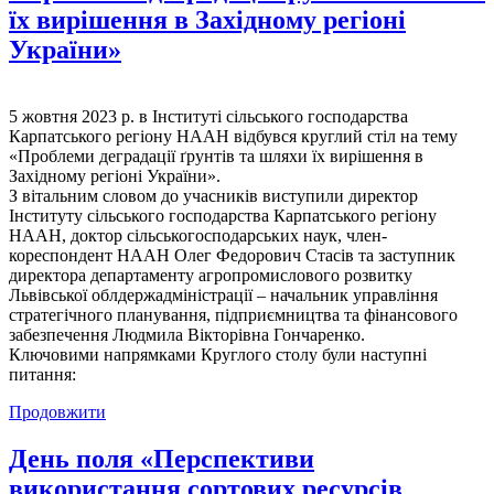
їх вирішення в Західному регіоні
України»
5 жовтня 2023 р. в Інституті сільського господарства
Карпатського регіону НААН відбувся круглий стіл на тему
«Проблеми деградації ґрунтів та шляхи їх вирішення в
Західному регіоні України».
З вітальним словом до учасників виступили директор
Інституту сільського господарства Карпатського регіону
НААН, доктор сільськогосподарських наук, член-
кореспондент НААН Олег Федорович Стасів та заступник
директора департаменту агропромислового розвитку
Львівської облдержадміністрації – начальник управління
стратегічного планування, підприємництва та фінансового
забезпечення Людмила Вікторівна Гончаренко.
Ключовими напрямками Круглого столу були наступні
питання:
Продовжити
День поля «Перспективи
використання сортових ресурсів