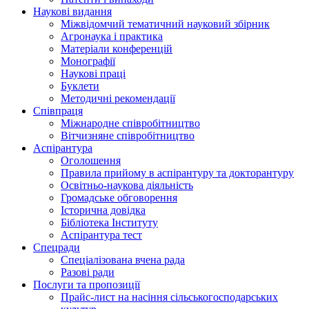
Наукові видання
Міжвідомчий тематичний науковий збірник
Агронаука і практика
Матеріали конференцій
Монографії
Наукові праці
Буклети
Методичні рекомендації
Співпраця
Міжнародне співробітництво
Вітчизняне співробітництво
Аспірантура
Оголошення
Правила прийому в аспірантуру та докторантуру
Освітньо-наукова діяльність
Громадське обговорення
Історична довідка
Бібліотека Інституту
Аспірантура тест
Спецради
Спеціалізована вчена рада
Разові ради
Послуги та пропозиції
Прайс-лист на насіння сільськогосподарських