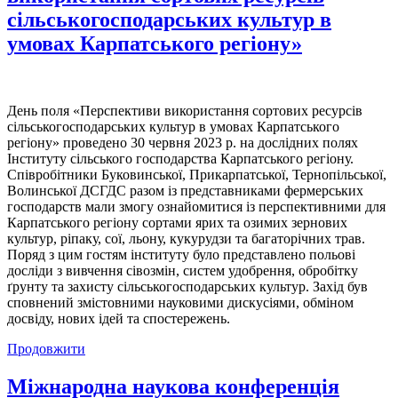
сільськогосподарських культур в
умовах Карпатського регіону»
День поля «Перспективи використання сортових ресурсів
сільськогосподарських культур в умовах Карпатського
регіону» проведено 30 червня 2023 р. на дослідних полях
Інституту сільського господарства Карпатського регіону.
Співробітники Буковинської, Прикарпатської, Тернопільської,
Волинської ДСГДС разом із представниками фермерських
господарств мали змогу ознайомитися із перспективними для
Карпатського регіону сортами ярих та озимих зернових
культур, ріпаку, сої, льону, кукурудзи та багаторічних трав.
Поряд з цим гостям інституту було представлено польові
досліди з вивчення сівозмін, систем удобрення, обробітку
ґрунту та захисту сільськогосподарських культур. Захід був
сповнений змістовними науковими дискусіями, обміном
досвіду, нових ідей та спостережень.
Продовжити
Міжнародна наукова конференція