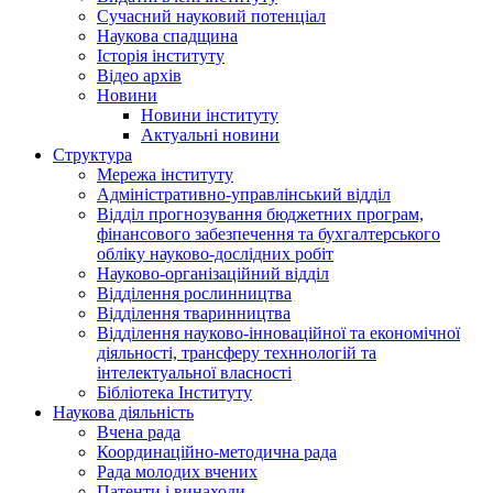
Сучасний науковий потенціал
Наукова спадщина
Історія інституту
Відео архів
Новини
Новини інституту
Актуальні новини
Структура
Мережа інституту
Адміністративно-управлінський відділ
Відділ прогнозування бюджетних програм,
фінансового забезпечення та бухгалтерського
обліку науково-дослідних робіт
Науково-організаційний відділ
Відділення рослинництва
Відділення тваринництва
Відділення науково-інноваційної та економічної
діяльності, трансферу техннологій та
інтелектуальної власності
Бібліотека Інституту
Наукова діяльність
Вчена рада
Координаційно-методична рада
Рада молодих вчених
Патенти і винаходи