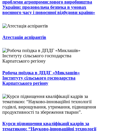
проблеми агропромислового виробництва
України: продовольча безпека в умовах
воєнного часу і повоєнної відбудови країни»
Атестація аспірантів
Робоча поїздка в ДПДГ «Миклашів»
Інституту сільського господарства
Карпатського регіону
Курси підвищення кваліфікації кадрів за
тематикою: “Науково-інноваційні технології