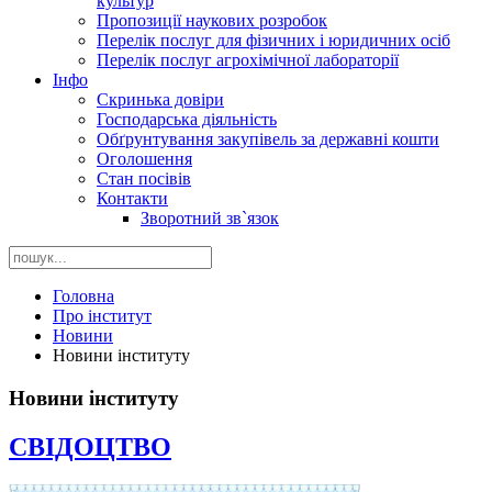
культур
Пропозиції наукових розробок
Перелік послуг для фізичних і юридичних осіб
Перелік послуг агрохімічної лабораторії
Інфо
Скринька довіри
Господарська діяльність
Обґрунтування закупівель за державні кошти
Оголошення
Стан посівів
Контакти
Зворотний зв`язок
Головна
Про інститут
Новини
Новини інституту
Новини інституту
СВІДОЦТВО