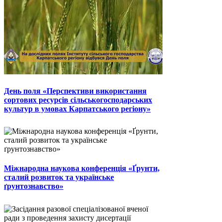
День поля «Перспективи використання
сортових ресурсів сільськогосподарських
культур в умовах Карпатського регіону»
Міжнародна наукова конференція «Ґрунти,
сталий розвиток та українське
ґрунтознавство»