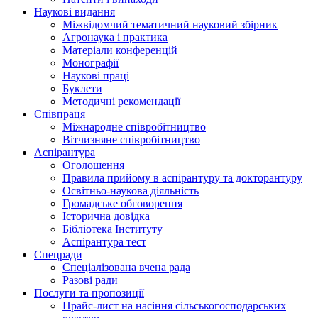
Наукові видання
Міжвідомчий тематичний науковий збірник
Агронаука і практика
Матеріали конференцій
Монографії
Наукові праці
Буклети
Методичні рекомендації
Співпраця
Міжнародне співробітництво
Вітчизняне співробітництво
Аспірантура
Оголошення
Правила прийому в аспірантуру та докторантуру
Освітньо-наукова діяльність
Громадське обговорення
Історична довідка
Бібліотека Інституту
Аспірантура тест
Спецради
Спеціалізована вчена рада
Разові ради
Послуги та пропозиції
Прайс-лист на насіння сільськогосподарських