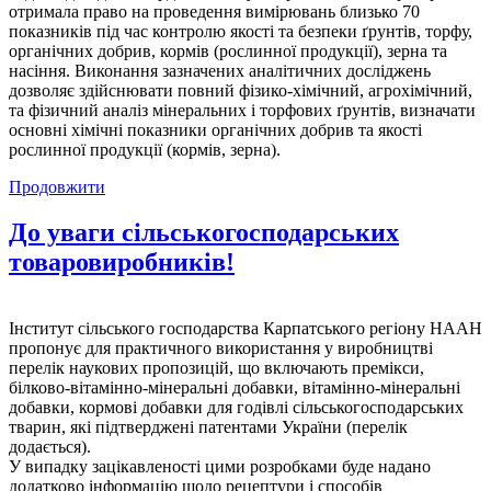
отримала право на проведення вимірювань близько 70
показників під час контролю якості та безпеки ґрунтів, торфу,
органічних добрив, кормів (рослинної продукції), зерна та
насіння. Виконання зазначених аналітичних досліджень
дозволяє здійснювати повний фізико-хімічний, агрохімічний,
та фізичний аналіз мінеральних і торфових ґрунтів, визначати
основні хімічні показники органічних добрив та якості
рослинної продукції (кормів, зерна).
Продовжити
До уваги сільськогосподарських
товаровиробників!
Інститут сільського господарства Карпатського регіону НААН
пропонує для практичного використання у виробництві
перелік наукових пропозицій, що включають премікси,
білково-вітамінно-мінеральні добавки, вітамінно-мінеральні
добавки, кормові добавки для годівлі сільськогосподарських
тварин, які підтверджені патентами України (перелік
додається).
У випадку зацікавленості цими розробками буде надано
додатково інформацію щодо рецептури і способів