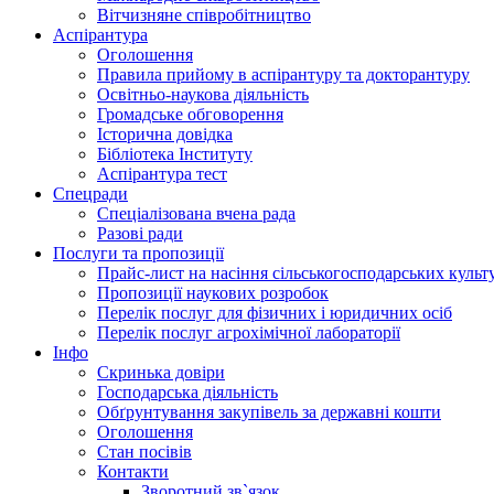
Вітчизняне співробітництво
Аспірантура
Оголошення
Правила прийому в аспірантуру та докторантуру
Освітньо-наукова діяльність
Громадське обговорення
Історична довідка
Бібліотека Інституту
Аспірантура тест
Спецради
Спеціалізована вчена рада
Разові ради
Послуги та пропозиції
Прайс-лист на насіння сільськогосподарських культ
Пропозиції наукових розробок
Перелік послуг для фізичних і юридичних осіб
Перелік послуг агрохімічної лабораторії
Інфо
Скринька довіри
Господарська діяльність
Обґрунтування закупівель за державні кошти
Оголошення
Стан посівів
Контакти
Зворотний зв`язок