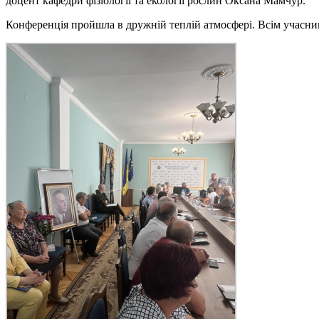
доцент кафедри фізіології та екології рослин Оксана Мамчур.
Конференція пройшла в дружній теплій атмосфері. Всім учасни