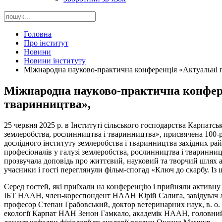
Головна
Про інститут
Новини
Новини інституту
Міжнародна науково-практична конференція «Актуальні п
Міжнародна науково-практична конфере
тваринництва»,
25 червня 2025 р. в Інституті сільського господарства Карпа
землеробства, рослинництва і тваринництва», присвячена 100-р
дослідного інституту землеробства і тваринництва західних ра
професіоналів у галузі землеробства, рослинництва і тваринни
прозвучала доповідь про життєвий, науковий та творчий шлях а
учасники і гості переглянули фільм-спогад «Ключ до скарбу. І
Серед гостей, які приїхали на конференцію і прийняли активн
ІБТ НААН, член-кореспондент НААН Юрій Салига, завідувач лаб
професор Степан Грабовський, доктор ветеринарних наук, в. о. 
екології Карпат НАН Зенон Гамкало, академік НААН, головний