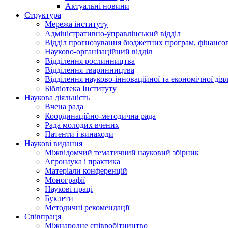
Актуальні новини
Структура
Мережа інституту
Адміністративно-управлінський відділ
Відділ прогнозування бюджетних програм, фінансово
Науково-організаційний відділ
Відділення рослинництва
Відділення тваринництва
Відділення науково-інноваційної та економічної діял
Бібліотека Інституту
Наукова діяльність
Вчена рада
Координаційно-методична рада
Рада молодих вчених
Патенти і винаходи
Наукові видання
Міжвідомчий тематичний науковий збірник
Агронаука і практика
Матеріали конференцій
Монографії
Наукові праці
Буклети
Методичні рекомендації
Співпраця
Міжнародне співробітництво