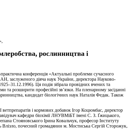
»,
млеробства, рослинництва і
во-практична конференція «Актуальні проблеми сучасного
ААН, заслуженого діяча наук України, директора Науково-
25–31.12.1996). Ця подія зібрала провідних вчених та
ми та розширити професійні зв’язки. На пленарному засіданні
аринництва, кандидат біологічних наук Наталія Федак. Також
І ветпрепаратів і кормових добавок Ігор Коцюмбас, директор
відувач кафедри біохімії ЛНУВМіБТ імені С. З. Ґжицького,
Степана Стояновського Ірина Ковальчук, професор Інституту
 Влізло, почесний громадянин м. Мостиська Сергій Сторожук,