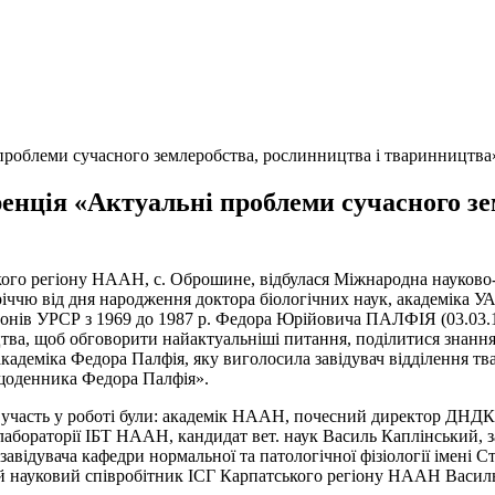
роблеми сучасного землеробства, рослинництва і тваринництва
нція «Актуальні проблеми сучасного зе
тського регіону НААН, с. Оброшине, відбулася Міжнародна науко
іччю від дня народження доктора біологічних наук, академіка У
йонів УРСР з 1969 до 1987 р. Федора Юрійовича ПАЛФІЯ (03.03.19
цтва, щоб обговорити найактуальніші питання, поділитися знання
кадеміка Федора Палфія, яку виголосила завідувач відділення тв
з щоденника Федора Палфія».
у участь у роботі були: академік НААН, почесний директор ДНДК
ораторії ІБТ НААН, кандидат вет. наук Василь Каплінський, за
завідувача кафедри нормальної та патологічної фізіології імені 
 науковий співробітник ІСГ Карпатського регіону НААН Василь