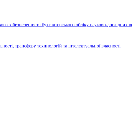
го забезпечення та бухгалтерського обліку науково-дослідних р
ьності, трансферу техннологій та інтелектуальної власності