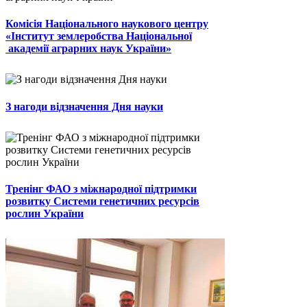
Комісія Національного наукового центру
«Інститут землеробства Національної
академії аграрних наук України»
З нагоди відзначення Дня науки
Тренінг ФАО з міжнародної підтримки
розвитку Системи генетичних ресурсів
рослин України