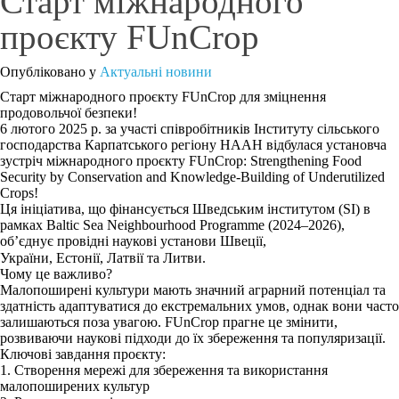
Старт міжнародного
проєкту FUnCrop
Опубліковано у
Актуальні новини
Старт міжнародного проєкту FUnCrop для зміцнення
продовольчої безпеки!
6 лютого 2025 р. за участі співробітників Інституту сільського
господарства Карпатського регіону НААН відбулася установча
зустріч міжнародного проєкту FUnCrop: Strengthening Food
Security by Conservation and Knowledge-Building of Underutilized
Crops!
Ця ініціатива, що фінансується Шведським інститутом (SI) в
рамках Baltic Sea Neighbourhood Programme (2024–2026),
об’єднує провідні наукові установи Швеції,
України, Естонії, Латвії та Литви.
Чому це важливо?
Малопоширені культури мають значний аграрний потенціал та
здатність адаптуватися до екстремальних умов, однак вони часто
залишаються поза увагою. FUnCrop прагне це змінити,
розвиваючи наукові підходи до їх збереження та популяризації.
Ключові завдання проєкту:
1. Створення мережі для збереження та використання
малопоширених культур