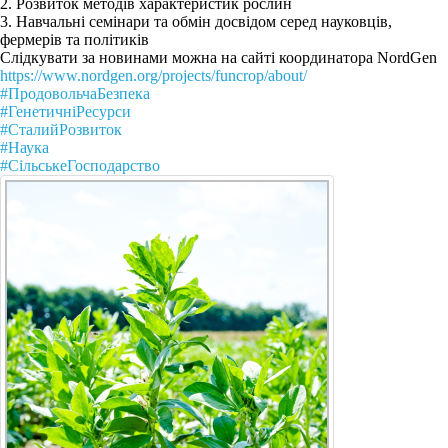
2. Розвиток методів характеристик рослин
3. Навчальні семінари та обмін досвідом серед науковців,
фермерів та політиків
Слідкувати за новинами можна на сайті координатора NordGen
https://www.nordgen.org/projects/funcrop/about/
#ПродовольчаБезпека
#ГенетичніРесурси
#СталийРозвиток
#Наука
#СільськеГосподарство