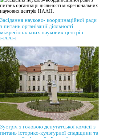
Засідання науково- координаційної ради
з питань організації діяльності
міжрегіональних наукових центрів
НААН.
Зустріч з головою депутатської комісії з
питань історико-культурної спадщини та